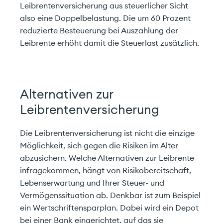
Leibrentenversicherung aus steuerlicher Sicht
also eine Doppelbelastung. Die um 60 Prozent
reduzierte Besteuerung bei Auszahlung der
Leibrente erhöht damit die Steuerlast zusätzlich.
Ich stimme den
Datenschutzrichtlinien
zu!
Alternativen zur
Leibrentenversicherung
Carefinance GmbH
Tel.
+41 61 691 88 88
Die Leibrentenversicherung ist nicht die einzige
Pelikanweg 2
info@carefinance.ch
Möglichkeit, sich gegen die Risiken im Alter
4054 Basel
abzusichern. Welche Alternativen zur Leibrente
infragekommen, hängt von Risikobereitschaft,
Lebenserwartung und Ihrer Steuer- und
Vermögenssituation ab. Denkbar ist zum Beispiel
ein Wertschriftensparplan. Dabei wird ein Depot
bei einer Bank eingerichtet, auf das sie