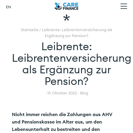
Leibrente:
Skip
Carefinance
EN
to
Menu
Leibrentenversicherung
content
als
Home
Ergänzung
Startseite
/
Leibrente: Leibrentenversicherung als
Über uns
Ergänzung zur Pension?
zur
Leibrente:
Pension?
Privatkunden
Leibrentenversicherung
Geschäftskunden
als Ergänzung zur
Schadenfall
Pension?
Kontakt
- 19. Oktober 2022 - Blog
Finanzwissen
Nicht immer reichen die Zahlungen aus AHV
und Pensionskasse im Alter aus, um den
Lebensunterhalt zu bestreiten und den