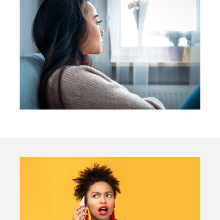
Carefinance GmbH
Tel.
+41 61 691 88 88
Pelikanweg 2
info@carefinance.ch
4054 Basel