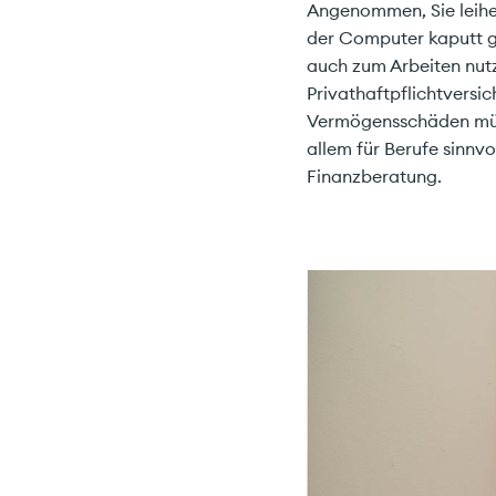
Angenommen, Sie leihe
der Computer kaputt ge
auch zum Arbeiten nutz
Privathaftpflichtvers
Vermögensschäden müss
allem für Berufe sinnvo
Finanzberatung.
Ich 
Carefinan
Pelikanweg
4054 Basel