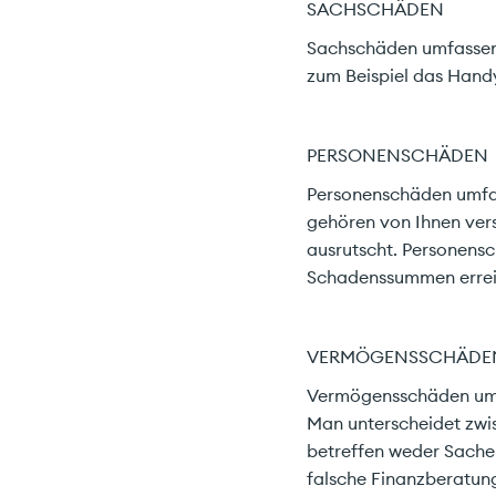
SACHSCHÄDEN
Sachschäden umfassend
Star
zum Beispiel das Handy
Unve
PERSONENSCHÄDEN
Personenschäden umfass
gehören von Ihnen vers
Priv
ausrutscht. Personens
Schadenssummen erreic
VERMÖGENSSCHÄDE
Vermögensschäden umfa
Man unterscheidet zw
betreffen weder Sachen
falsche Finanzberatun