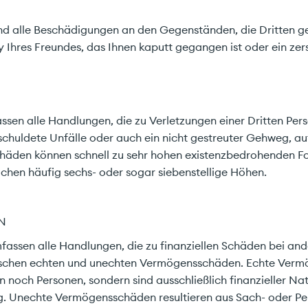
 alle Beschädigungen an den Gegenständen, die Dritten g
ten Sie hier mit uns.
 Ihres Freundes, das Ihnen kaputt gegangen ist oder ein ze
rbindlich & effizient.
en alle Handlungen, die zu Verletzungen einer Dritten Pers
chuldete Unfälle oder auch ein nicht gestreuter Gehweg, au
atkunde
Geschäftskunde
chäden können schnell zu sehr hohen existenzbedrohenden F
hen häufig sechs- oder sogar siebenstellige Höhen.
N
ssen alle Handlungen, die zu finanziellen Schäden bei and
ischen echten und unechten Vermögensschäden. Echte Ver
 noch Personen, sondern sind ausschließlich finanzieller Nat
g. Unechte Vermögensschäden resultieren aus Sach- oder P