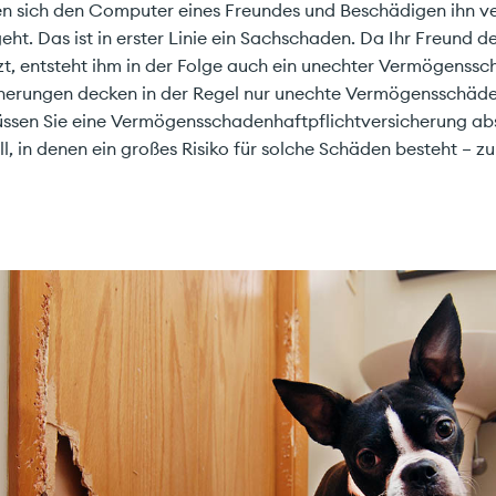
n sich den Computer eines Freundes und Beschädigen ihn ve
ht. Das ist in erster Linie ein Sachschaden. Da Ihr Freund 
t, entsteht ihm in der Folge auch ein unechter Vermögenssc
icherungen decken in der Regel nur unechte Vermögensschäde
en Sie eine Vermögensschadenhaftpflichtversicherung absch
ll, in denen ein großes Risiko für solche Schäden besteht – zu
stimme den
Datenschutzrichtlinien
zu!
ce GmbH
Tel.
+41 61 691 88 88
 2
info@carefinance.ch