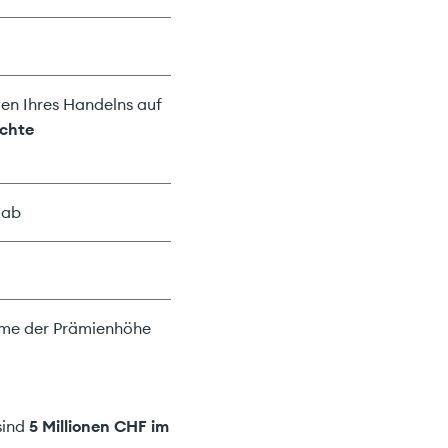
gen Ihres Handelns auf
echte
ab
me der Prämienhöhe
sind
5 Millionen CHF im