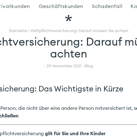
rivatkunden
Geschäftskunden
Schadenfall
Ko
ersicherungen
Versicherungen
orsorge
Startseite
/
Haftpflichtversicherung: Darauf müssen Sie achten
Pensionskasse
chtversicherung: Darauf m
ensionierung
achten
mmobilienberatung
igenheim finanzieren
- 29. November 2021 - Blog
it Carefinance
nvestment &
ermögensverwaltung
sicherung: Das Wichtigste in Kürze
teuern
 Person, die nicht über eine andere Person mitversichert ist, s
chließen
pflichtversicherung
gilt für Sie und Ihre Kinder