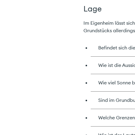
Lage
Star
Im Eigenheim lässt sic
Grundstücks allerdings
Unve
Befindet sich di
Priv
Wie ist die Auss
Wie viel Sonne 
Sind im Grundbu
Welche Grenzen 
Wie ist der Lau