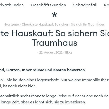
rivatkunden
Geschäftskunden
Schadenfall
Ko
ersicherungen
Versicherungen
orsorge
Startseite
/
Checkliste Hauskauf: So sichern Sie sich Ihr Traumhaus
Pensionskasse
te Hauskauf: So sichern Sie
ensionierung
Traumhaus
mmobilienberatung
igenheim finanzieren
- 22. August 2022 - Blog
it Carefinance
nvestment &
ermögensverwaltung
and, Garten, Innenräume und Kosten bewerten
teuern
 – Sie kaufen eine Liegenschaft! Nur welche Immobilie Ihr z
 ist noch nicht klar.
hschnittlich sechs Monate lange Reise auf der Suche nach d
lange Zeit, aber es lohnt sich, sie zu investieren.