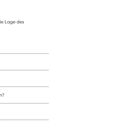
die Lage des
n?
?