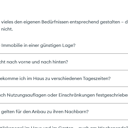
ten Sie hier mit uns.
h vieles den eigenen Bedürfnissen entsprechend gestalten – 
 nicht.
rbindlich & effizient.
e Immobilie in einer günstigen Lage?
atkunde
Geschäftskunde
icht nach vorne und nach hinten?
bekomme ich im Haus zu verschiedenen Tageszeiten?
ch Nutzungsauflagen oder Einschränkungen festgeschriebe
gelten für den Anbau zu ihren Nachbarn?
tstärkepegel im Haus und im Garten – auch am Wochenende