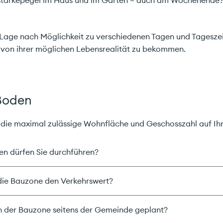
 Lage nach Möglichkeit zu verschiedenen Tagen und Tageszei
von ihrer möglichen Lebensrealität zu bekommen.
Boden
stimme den
Datenschutzrichtlinien
zu!
die maximal zulässige Wohnfläche und Geschosszahl auf Ih
n dürfen Sie durchführen?
ce GmbH
Tel.
+41 61 691 88 88
 2
info@carefinance.ch
 die Bauzone den Verkehrswert?
 der Bauzone seitens der Gemeinde geplant?