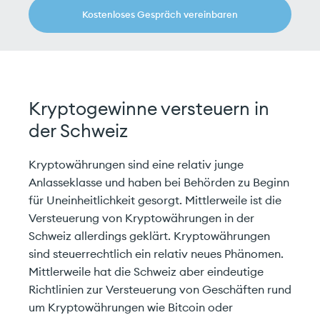
Kostenloses Gespräch vereinbaren
Kryptogewinne versteuern in
der Schweiz
Kryptowährungen sind eine relativ junge
Anlasseklasse und haben bei Behörden zu Beginn
für Uneinheitlichkeit gesorgt. Mittlerweile ist die
Versteuerung von Kryptowährungen in der
Schweiz allerdings geklärt. Kryptowährungen
sind steuerrechtlich ein relativ neues Phänomen.
Mittlerweile hat die Schweiz aber eindeutige
Starten Sie hier mit uns.
Richtlinien zur Versteuerung von Geschäften rund
Unverbindlich & effizient.
um Kryptowährungen wie Bitcoin oder