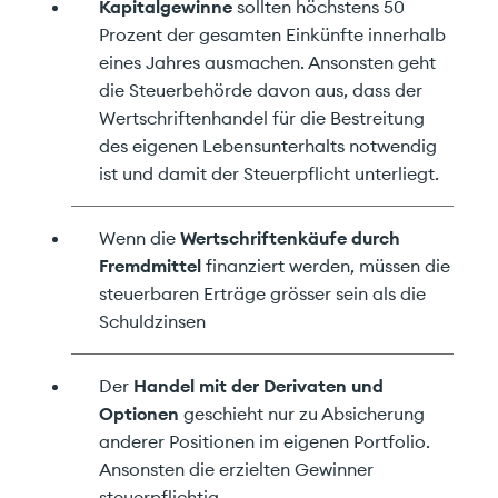
Kapitalgewinne
sollten höchstens 50
Prozent der gesamten Einkünfte innerhalb
eines Jahres ausmachen. Ansonsten geht
die Steuerbehörde davon aus, dass der
Wertschriftenhandel für die Bestreitung
des eigenen Lebensunterhalts notwendig
ist und damit der Steuerpflicht unterliegt.
Wenn die
Wertschriftenkäufe durch
Fremdmittel
finanziert werden, müssen die
steuerbaren Erträge grösser sein als die
Schuldzinsen
Der
Handel mit der Derivaten und
Optionen
geschieht nur zu Absicherung
anderer Positionen im eigenen Portfolio.
Ansonsten die erzielten Gewinner
steuerpflichtig.