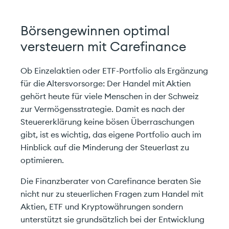
Börsengewinnen optimal
versteuern mit Carefinance
Ob Einzelaktien oder ETF-Portfolio als Ergänzung
für die Altersvorsorge: Der Handel mit Aktien
gehört heute für viele Menschen in der Schweiz
zur Vermögensstrategie. Damit es nach der
Steuererklärung keine bösen Überraschungen
gibt, ist es wichtig, das eigene Portfolio auch im
Hinblick auf die Minderung der Steuerlast zu
optimieren.
Die Finanzberater von Carefinance beraten Sie
nicht nur zu steuerlichen Fragen zum Handel mit
Aktien, ETF und Kryptowährungen sondern
unterstützt sie grundsätzlich bei der Entwicklung