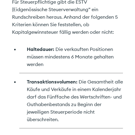
Für Steuerpflichtige gibt die ESTV
(Eidgenössische Steuerverwaltung” ein
Rundschreiben heraus. Anhand der folgenden 5
Kriterien können Sie feststellen, ob
Kapitalgewinnsteuer fällig werden oder nicht:
Haltedauer:
Die verkauften Positionen
müssen mindestens 6 Monate gehalten
werden
Transaktionsvolumen:
Die Gesamtheit alle
Käufe und Verkäufe in einem Kalenderjahr
darf das Fünffache des Wertschriften- und
Guthabenbestands zu Beginn der
jeweiligen Steuerperiode nicht
überschreiten.