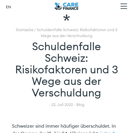
Schuldenfalle
Skip
Carefinance
EN
to
Menu
Schweiz:
content
Risikofaktoren
Home
und
Startseite
/
Schuldenfalle Schweiz: Risikofaktoren und 3
Über uns
Wege aus der Verschuldung
3
Schuldenfalle
Wege
Privatkunden
Schweiz:
aus
Geschäftskunden
Risikofaktoren und 3
der
Schadenfall
Verschuldung
Wege aus der
Kontakt
Verschuldung
Finanzwissen
- 22. Juli 2022 - Blog
Schweizer sind immer häufiger überschuldet. In