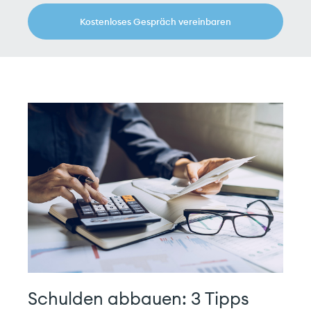
Privatkunde
Geschäftskunde
Kostenloses Gespräch vereinbaren
Ich stimme den
Datenschutzrichtlinien
zu!
Schulden abbauen: 3 Tipps
Carefinance GmbH
Tel.
+41 61 691 88 88